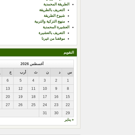
الطريقة المحمدية
التعريف بالطريقة
شيوخ الطريقة
منهج التزكية والتربية
العشيرة المحمدية
التعريف بالعشيرة
موقفنا من غيرنا
النقويم
أغسطس 2026
س
د
ن
ث
أرب
خ
ج
6
5
4
3
2
1
13
12
11
10
9
8
20
19
18
17
16
15
27
26
25
24
23
22
31
30
29
« يناير