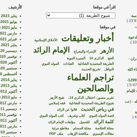
اقرأ في موقعنا
الأرشيف
اقرأ
دسة
يناير 2023
1)
في
يوليو 2021
)
موقعنا
:
في موقعنا
مايو 2021
(1)
مارس 2021
أخبار وتعليقات
لدعوة
فبراير 2021
الأخلاق الإسلامية
يناير 2021
2)
الإمام الرائد
الأزهر
ديسمبر 2020
الإسراء والمعراج
نوفمبر 2020
الحج
الذكرى 14
السيرة النبوية
دران
-
أكتوبر 2020
الطريقة المحمدية الشاذلية
العبادات
المولد النبوي
سبتمبر 2020
ء الله
النوافل
تخريج الحديث
أغسطس 2020
تراجم العلماء
يناير 2014
1)
الإمام الشيخ إبراهيم الخليل بن علي الشاذلي (1299-
يناير 2013
1)
والصالحين
للإمام
أكتوبر 2012
مايو 2012
(8)
تقرير مصور، احتفال، الذكرى 14،
شيخ الأزهر
ه
- {عدد
مارس 2012
شيوخ الطريقة المحمدية الشاذلية
فقه إسلامي
في رياض الحديث
ديسمبر 2011
قالوا عن الرائد
ة
نوفمبر 2011
قصة المولد النبوي
كتاب وتعريف
كتب المولد النبوي
أكتوبر 2011
كلمة الرائد
للتحميل
مؤلفات الإمام الرائد
مارس 2011
مجلة الخلاصة
مجلة المسلم
مقاطع مرئية
سبتمبر 2010
مقالات الإسنوي
مكافحة الإرهاب
ملف PDF