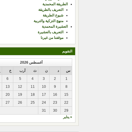
الطريقة المحمدية
التعريف بالطريقة
شيوخ الطريقة
منهج التزكية والتربية
العشيرة المحمدية
التعريف بالعشيرة
موقفنا من غيرنا
النقويم
أغسطس 2026
س
د
ن
ث
أرب
خ
ج
6
5
4
3
2
1
13
12
11
10
9
8
20
19
18
17
16
15
27
26
25
24
23
22
31
30
29
« يناير