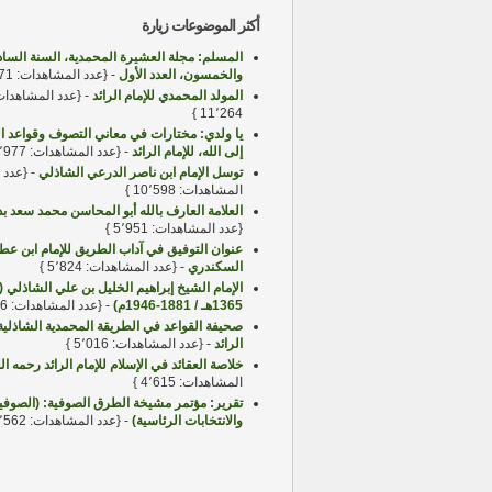
أكثر الموضوعات زيارة
المسلم: مجلة العشيرة المحمدية، السنة السا
والخمسون، العدد الأول
- {عدد المشاهدات: 23٬871 }
المولد المحمدي للإمام الرائد
- {عدد المشاهدات
11٬264 }
يا ولدي: مختارات في معاني التصوف وقواعد ا
إلى الله، للإمام الرائد
- {عدد المشاهدات: 10٬977 }
توسل الإمام ابن ناصر الدرعي الشاذلي
- {عدد
المشاهدات: 10٬598 }
العلامة العارف بالله أبو المحاسن محمد سعد ب
{عدد المشاهدات: 5٬951 }
عنوان التوفيق في آداب الطريق للإمام ابن عطا
السكندري
- {عدد المشاهدات: 5٬824 }
1365هـ / 1881-1946م)
- {عدد المشاهدات: 5٬476 }
صحيفة القواعد في الطريقة المحمدية الشاذلية 
الرائد
- {عدد المشاهدات: 5٬016 }
خلاصة العقائد في الإسلام للإمام الرائد رحمه الل
المشاهدات: 4٬615 }
تقرير: مؤتمر مشيخة الطرق الصوفية: (الصوفي
والانتخابات الرئاسية)
- {عدد المشاهدات: 4٬562 }